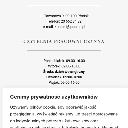
ul. Towarowa 9, 09-100 Płońsk
Telefon: 23 662 34 82
e-mail: kontakt@pddmp.pl
CZYTELNIA PRACOWNI CZYNNA
Poniedziałek: 09:00-16:00
Wtorek: 09:00-16:00
Środa: dzień wewnętrzny
Czwartek: 09:00-16:00
Piątek: 09:00-16:00
Cenimy prywatność użytkowników
Każda reprodukcja lub adaptacja całości bądź części materiału, niezależnie od
zastosowanej techniki reprodukcji jest surowo zabroniona
Używamy plików cookie, aby poprawić jakość
Jakiekolwiek kopiowanie, reprodukcja lub publikacja prezentowanego materiału
przeglądania, wyświetlać reklamy lub treści dostosowane
pochodzącego ze strony pddmp.pl w jakiejkolwiek formie i postaci jest zabroniona
bez uprzedniej zgody.
do indywidualnych potrzeb użytkowników oraz
Wszelkie zgłoszenia dotyczące naruszenia praw autorskich będą wnikliwie
analizować ruch na stronie. Kliknięcie przycisku „Akceptuj
sprawdzane.