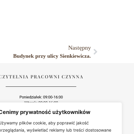
Następny
Budynek przy ulicy Sienkiewicza.
CZYTELNIA PRACOWNI CZYNNA
Poniedziałek: 09:00-16:00
Wtorek: 09:00-16:00
Środa: dzień wewnętrzny
Cenimy prywatność użytkowników
Czwartek: 09:00-16:00
Piątek: 09:00-16:00
Używamy plików cookie, aby poprawić jakość
przeglądania, wyświetlać reklamy lub treści dostosowane