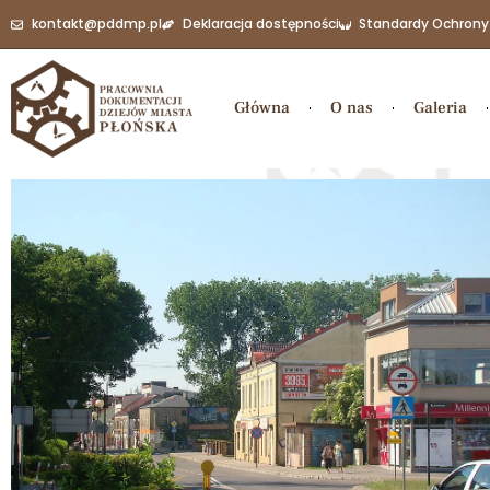
kontakt@pddmp.pl
Deklaracja dostępności
Standardy Ochrony
Główna
O nas
Galeria