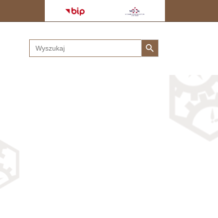
Search Button
Search
for: