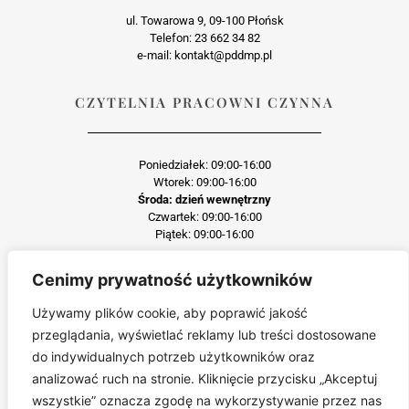
ul. Towarowa 9, 09-100 Płońsk
Telefon: 23 662 34 82
e-mail: kontakt@pddmp.pl
CZYTELNIA PRACOWNI CZYNNA
Poniedziałek: 09:00-16:00
Wtorek: 09:00-16:00
Środa: dzień wewnętrzny
Czwartek: 09:00-16:00
Piątek: 09:00-16:00
Cenimy prywatność użytkowników
Każda reprodukcja lub adaptacja całości bądź części materiału, niezależnie od
zastosowanej techniki reprodukcji jest surowo zabroniona
Używamy plików cookie, aby poprawić jakość
Jakiekolwiek kopiowanie, reprodukcja lub publikacja prezentowanego materiału
przeglądania, wyświetlać reklamy lub treści dostosowane
pochodzącego ze strony pddmp.pl w jakiejkolwiek formie i postaci jest zabroniona
bez uprzedniej zgody.
do indywidualnych potrzeb użytkowników oraz
Wszelkie zgłoszenia dotyczące naruszenia praw autorskich będą wnikliwie
analizować ruch na stronie. Kliknięcie przycisku „Akceptuj
sprawdzane.
wszystkie” oznacza zgodę na wykorzystywanie przez nas