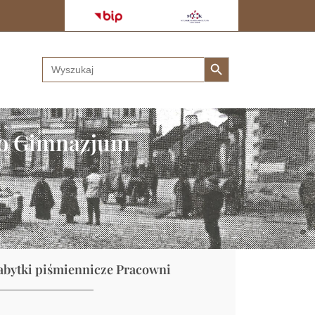
Search Button
Search
for:
ego Gimnazjum
abytki piśmiennicze Pracowni