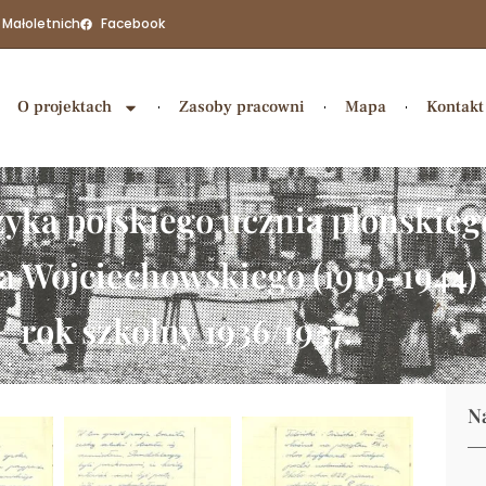
 Małoletnich
Facebook
O projektach
Zasoby pracowni
Mapa
Kontakt
ęzyka polskiego ucznia płoński
a Wojciechowskiego (1919-1944)
rok szkolny 1936/1937.
N