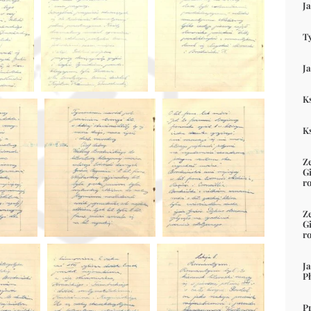
J
T
J
K
K
Z
G
ro
Z
G
ro
J
P
P