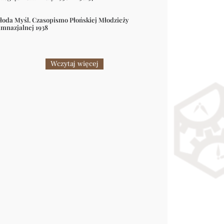
łoda Myśl. Czasopismo Płońskiej Młodzieży
imnazjalnej 1938
Wczytaj więcej