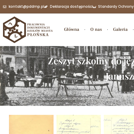
kontakt@pddmp.pl
Deklaracja dostępności
Standardy Ochrony
Główna
O nas
Galeria
Zeszyt szkolny do j
Janusz