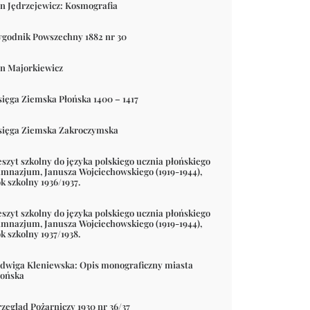
an Jędrzejewicz: Kosmografia
ygodnik Powszechny 1882 nr 30
an Majorkiewicz
sięga Ziemska Płońska 1400 – 1417
sięga Ziemska Zakroczymska
eszyt szkolny do języka polskiego ucznia płońskiego
imnazjum, Janusza Wojciechowskiego (1919-1944),
k szkolny 1936/1937.
eszyt szkolny do języka polskiego ucznia płońskiego
imnazjum, Janusza Wojciechowskiego (1919-1944),
k szkolny 1937/1938.
adwiga Kleniewska: Opis monograficzny miasta
łońska
rzegląd Pożarniczy 1930 nr 36/37