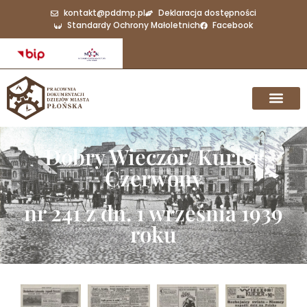
kontakt@pddmp.pl
Deklaracja dostępności
Standardy Ochrony Małoletnich
Facebook
Dobry Wieczór. Kurier
Czerwony
nr 241 z dn. 1 września 1939
roku