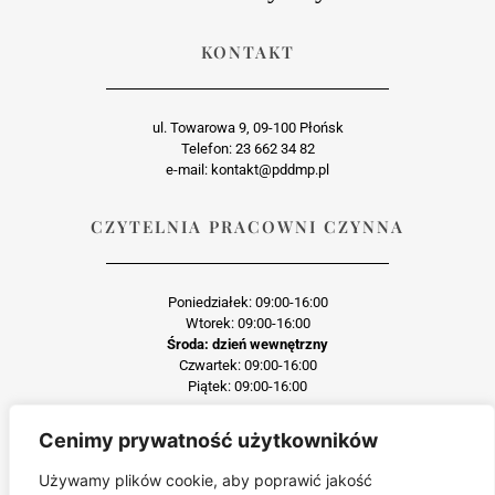
KONTAKT
ul. Towarowa 9, 09-100 Płońsk
Telefon: 23 662 34 82
e-mail: kontakt@pddmp.pl
CZYTELNIA PRACOWNI CZYNNA
Poniedziałek: 09:00-16:00
Wtorek: 09:00-16:00
Środa: dzień wewnętrzny
Czwartek: 09:00-16:00
Piątek: 09:00-16:00
Cenimy prywatność użytkowników
Każda reprodukcja lub adaptacja całości bądź części materiału, niezależnie od
zastosowanej techniki reprodukcji jest surowo zabroniona
Używamy plików cookie, aby poprawić jakość
Jakiekolwiek kopiowanie, reprodukcja lub publikacja prezentowanego materiału