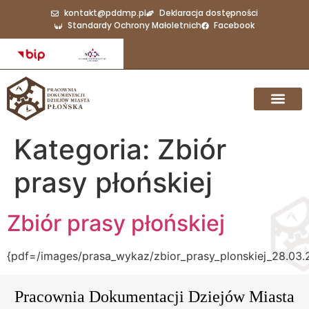
do
kontakt@pddmp.pl
Deklaracja dostępności
treści
Standardy Ochrony Małoletnich
Facebook
Kategoria:
Zbiór
prasy płońskiej
Zbiór prasy płońskiej
{pdf=/images/prasa_wykaz/zbior_prasy_plonskiej_28.03.
Pracownia Dokumentacji Dziejów Miasta