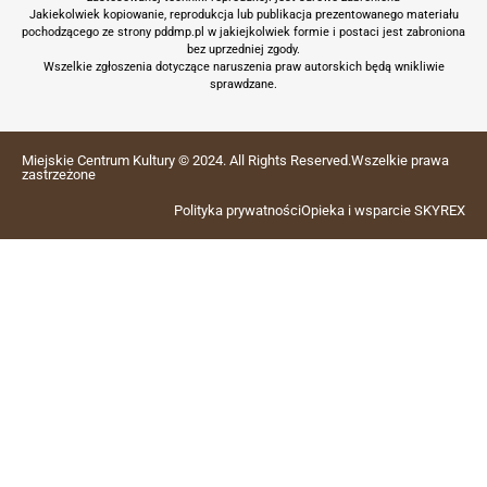
Jakiekolwiek kopiowanie, reprodukcja lub publikacja prezentowanego materiału
pochodzącego ze strony pddmp.pl w jakiejkolwiek formie i postaci jest zabroniona
bez uprzedniej zgody.
Wszelkie zgłoszenia dotyczące naruszenia praw autorskich będą wnikliwie
sprawdzane.
Miejskie Centrum Kultury © 2024. All Rights Reserved.Wszelkie prawa
zastrzeżone
Polityka prywatności
Opieka i wsparcie SKYREX