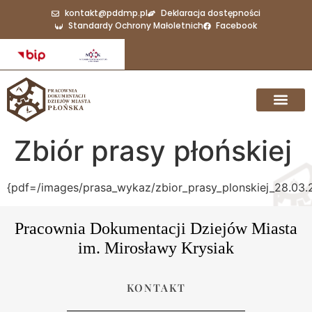
do
kontakt@pddmp.pl
Deklaracja dostępności
treści
Standardy Ochrony Małoletnich
Facebook
Zbiór prasy płońskiej
{pdf=/images/prasa_wykaz/zbior_prasy_plonskiej_28.03.
Pracownia Dokumentacji Dziejów Miasta
im. Mirosławy Krysiak
KONTAKT