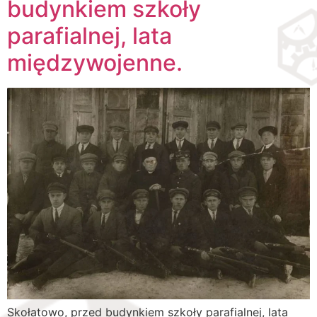
budynkiem szkoły
parafialnej, lata
międzywojenne.
Skołatowo, przed budynkiem szkoły parafialnej, lata