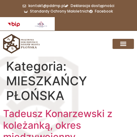
do
kontakt@pddmp.pl
Deklaracja dostępności
treści
Standardy Ochrony Małoletnich
Facebook
Kategoria:
MIESZKAŃCY
PŁOŃSKA
Tadeusz Konarzewski z
koleżanką, okres
międzywojenny.