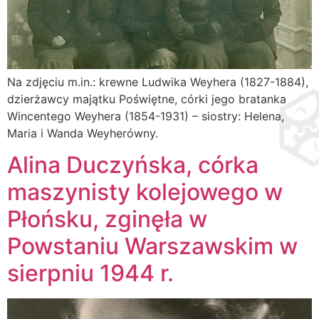
Na zdjęciu m.in.: krewne Ludwika Weyhera (1827-1884),
dzierżawcy majątku Poświętne, córki jego bratanka
Wincentego Weyhera (1854-1931) – siostry: Helena,
Maria i Wanda Weyherówny.
Alina Duczyńska, córka
maszynisty kolejowego w
Płońsku, zginęła w
Powstaniu Warszawskim w
sierpniu 1944 r.