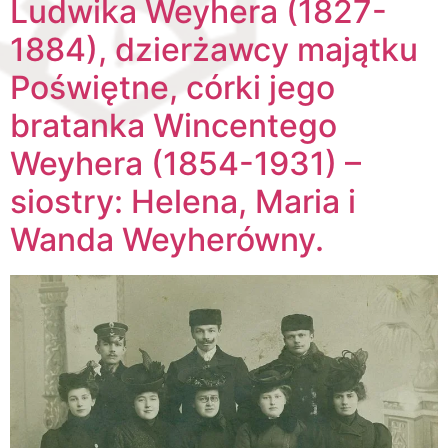
Ludwika Weyhera (1827-
1884), dzierżawcy majątku
Poświętne, córki jego
bratanka Wincentego
Weyhera (1854-1931) –
siostry: Helena, Maria i
Wanda Weyherówny.