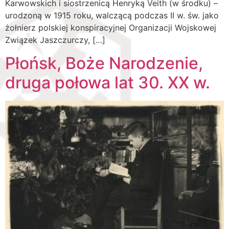
Karwowskich i siostrzenicą Henryką Veith (w środku) –
urodzoną w 1915 roku, walczącą podczas II w. św. jako
żołnierz polskiej konspiracyjnej Organizacji Wojskowej
Związek Jaszczurczy, […]
Płońsk, Boże Narodzenie,
druga połowa lat 30. XX w.