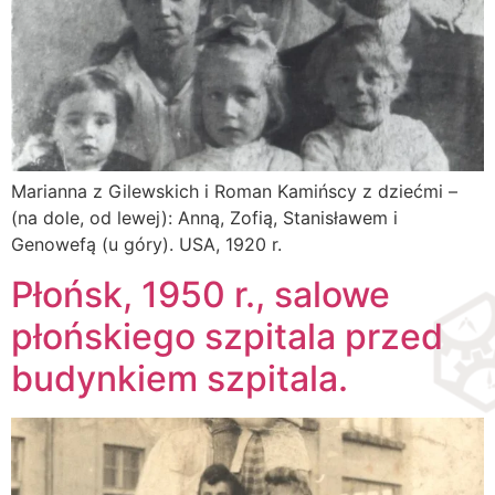
Marianna z Gilewskich i Roman Kamińscy z dziećmi –
(na dole, od lewej): Anną, Zofią, Stanisławem i
Genowefą (u góry). USA, 1920 r.
Płońsk, 1950 r., salowe
płońskiego szpitala przed
budynkiem szpitala.