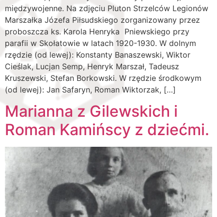
międzywojenne. Na zdjęciu Pluton Strzelców Legionów
Marszałka Józefa Piłsudskiego zorganizowany przez
proboszcza ks. Karola Henryka Pniewskiego przy
parafii w Skołatowie w latach 1920-1930. W dolnym
rzędzie (od lewej): Konstanty Banaszewski, Wiktor
Cieślak, Lucjan Semp, Henryk Marszał, Tadeusz
Kruszewski, Stefan Borkowski. W rzędzie środkowym
(od lewej): Jan Safaryn, Roman Wiktorzak, […]
Marianna z Gilewskich i
Roman Kamińscy z dziećmi.