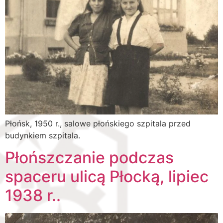
Płońsk, 1950 r., salowe płońskiego szpitala przed
budynkiem szpitala.
Płońszczanie podczas
spaceru ulicą Płocką, lipiec
1938 r..