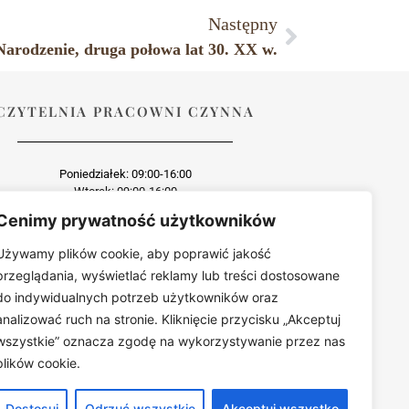
Następny
Narodzenie, druga połowa lat 30. XX w.
CZYTELNIA PRACOWNI CZYNNA
Poniedziałek: 09:00-16:00
Wtorek: 09:00-16:00
Środa: dzień wewnętrzny
Cenimy prywatność użytkowników
Czwartek: 09:00-16:00
Piątek: 09:00-16:00
Używamy plików cookie, aby poprawić jakość
przeglądania, wyświetlać reklamy lub treści dostosowane
do indywidualnych potrzeb użytkowników oraz
analizować ruch na stronie. Kliknięcie przycisku „Akceptuj
wszystkie” oznacza zgodę na wykorzystywanie przez nas
wo zabroniona
est zabroniona bez uprzedniej zgody.
plików cookie.
Dostosuj
Odrzuć wszystkie
Akceptuj wszystko