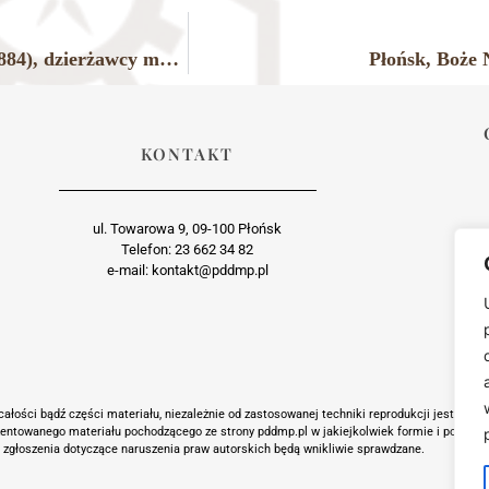
Na zdjęciu m.in.: krewne Ludwika Weyhera (1827-1884), dzierżawcy majątku Poświętne, córki jego bratanka Wincentego Weyhera (1854-1931) – siostry: Helena, Maria i Wanda Weyherówny.
Płońsk, Boże 
KONTAKT
ul. Towarowa 9, 09-100 Płońsk
Telefon: 23 662 34 82
e-mail: kontakt@pddmp.pl
ałości bądź części materiału, niezależnie od zastosowanej techniki reprodukcji jest suro
zentowanego materiału pochodzącego ze strony pddmp.pl w jakiejkolwiek formie i postaci j
 zgłoszenia dotyczące naruszenia praw autorskich będą wnikliwie sprawdzane.