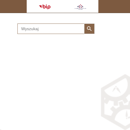
Search Button
Search
for: