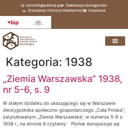
do
kontakt@pddmp.pl
Deklaracja dostępności
treści
Standardy Ochrony Małoletnich
Facebook
Kategoria:
1938
„Ziemia Warszawska” 1938,
nr 5-6, s. 9
W stałym dodatku do ukazującego się w Warszawie
dwutygodnika społeczno-gospodarczego „Cała Polska”,
zatytułowanym „Ziemia Warszawska”, w numerze 5-6 z
1938 r., na stronie 9 czytamy: Płońsk europeizuje się