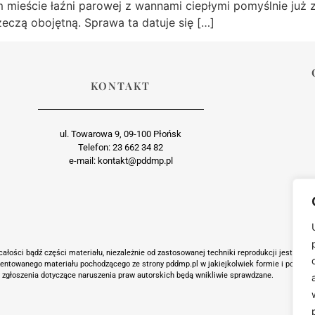
mieście łaźni parowej z wannami ciepłymi pomyślnie już z
zeczą obojętną. Sprawa ta datuje się […]
KONTAKT
ul. Towarowa 9, 09-100 Płońsk
Telefon: 23 662 34 82
e-mail: kontakt@pddmp.pl
ałości bądź części materiału, niezależnie od zastosowanej techniki reprodukcji jest suro
zentowanego materiału pochodzącego ze strony pddmp.pl w jakiejkolwiek formie i postaci j
 zgłoszenia dotyczące naruszenia praw autorskich będą wnikliwie sprawdzane.