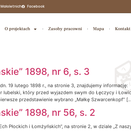
 Małoletnich
Facebook
O projektach
Zasoby pracowni
Mapa
Kontakt
kie” 1898, nr 6, s. 3
dn. 19 lutego 1898 r., na stronie 3, znajdujemy informacj
 lubelski, który przed wyjazdem swym do Łęczycy i Łowicz
 pierwsze przedstawienie wybrano „Małkę Szwarcenkopf” [
kie” 1898, nr 56, s. 2
Ech Płockich i Łomżyńskich”, na stronie 2, w dziale „Z nas