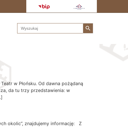
Search Button
Search
for:
ę: Teatr w Płońsku. Od dawna pożądaną
a, da tu trzy przedstawienia: w
…]
zych okolic”, znajdujemy informację: Z