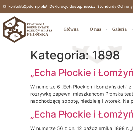
do
kontakt@pddmp.pl
Deklaracja dostępności
Standardy Ochrony
treści
Główna
O nas
Galeria
Kategoria:
1898
„Echa Płockie i Łomżyńs
W numerze 6 „Ech Płockich i Łomżyńskich” z 
rozrywkę zapewni mieszkańcom Płońska teatr
nadchodzącą sobotę, niedzielę i wtorek. Na
„Echa Płockie i Łomżyńs
W numerze 56 z dn. 12 października 1898 r. „