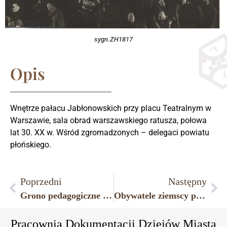
sygn.ZH1817
Opis
Wnętrze pałacu Jabłonowskich przy placu Teatralnym w
Warszawie, sala obrad warszawskiego ratusza, połowa
lat 30. XX w. Wśród zgromadzonych – delegaci powiatu
płońskiego.
Poprzedni
Następny
Grono pedagogiczne i wychowankowie klasy IV Miejskiego Gimnazjum Koedukacyjnego im. gen. Bronisława Pierackiego w Płońsku, czerwiec 1939 r.
Obywatele ziemscy powiatu płońskiego oraz urzędnicy płońskiego samorządu, 1925 rok.
Pracownia Dokumentacji Dziejów Miasta