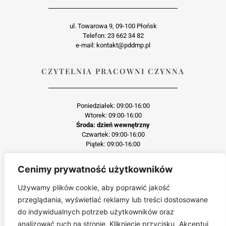
ul. Towarowa 9, 09-100 Płońsk
Telefon: 23 662 34 82
e-mail: kontakt@pddmp.pl
CZYTELNIA PRACOWNI CZYNNA
Poniedziałek: 09:00-16:00
Wtorek: 09:00-16:00
Środa: dzień wewnętrzny
Czwartek: 09:00-16:00
Piątek: 09:00-16:00
Cenimy prywatność użytkowników
Każda reprodukcja lub adaptacja całości bądź części materiału, niezależnie od
zastosowanej techniki reprodukcji jest surowo zabroniona
Używamy plików cookie, aby poprawić jakość
Jakiekolwiek kopiowanie, reprodukcja lub publikacja prezentowanego materiału
przeglądania, wyświetlać reklamy lub treści dostosowane
pochodzącego ze strony pddmp.pl w jakiejkolwiek formie i postaci jest zabroniona
bez uprzedniej zgody.
do indywidualnych potrzeb użytkowników oraz
Wszelkie zgłoszenia dotyczące naruszenia praw autorskich będą wnikliwie
analizować ruch na stronie. Kliknięcie przycisku „Akceptuj
sprawdzane.