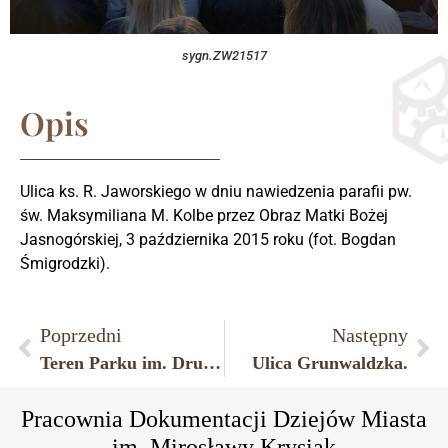
sygn.ZW21517
Opis
Ulica ks. R. Jaworskiego w dniu nawiedzenia parafii pw.
św. Maksymiliana M. Kolbe przez Obraz Matki Bożej
Jasnogórskiej, 3 października 2015 roku (fot. Bogdan
Śmigrodzki).
Poprzedni
Następny
Teren Parku im. Druha Czesława Markiewicza – Krzyż Katyński z zamieszczonymi po obu jego stronach tablicami upamiętniającymi dwudziestu ośmiu mieszkańców Płońska i powiatu płońskiego, zamordowanych w 1940 roku w Katyniu, Charkowie, Twerze i Starobielsku.
Ulica Grunwaldzka.
Pracownia Dokumentacji Dziejów Miasta
im. Mirosławy Krysiak