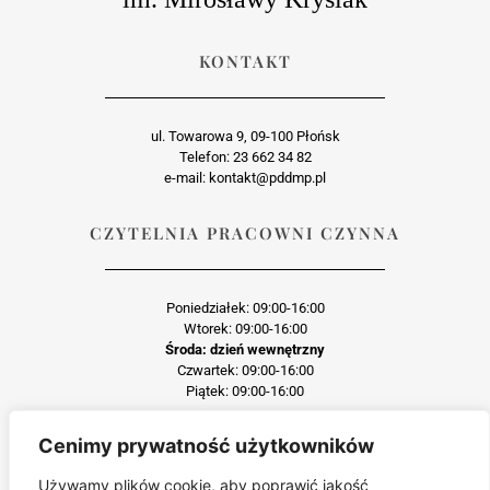
KONTAKT
ul. Towarowa 9, 09-100 Płońsk
Telefon: 23 662 34 82
e-mail: kontakt@pddmp.pl
CZYTELNIA PRACOWNI CZYNNA
Poniedziałek: 09:00-16:00
Wtorek: 09:00-16:00
Środa: dzień wewnętrzny
Czwartek: 09:00-16:00
Piątek: 09:00-16:00
Cenimy prywatność użytkowników
Każda reprodukcja lub adaptacja całości bądź części materiału, niezależnie od
zastosowanej techniki reprodukcji jest surowo zabroniona
Używamy plików cookie, aby poprawić jakość