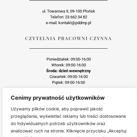
ul. Towarowa 9, 09-100 Płońsk
Telefon: 23 662 34 82
e-mail: kontakt@pddmp.pl
CZYTELNIA PRACOWNI CZYNNA
Poniedziałek: 09:00-16:00
Wtorek: 09:00-16:00
Środa: dzień wewnętrzny
Czwartek: 09:00-16:00
Piątek: 09:00-16:00
Cenimy prywatność użytkowników
Każda reprodukcja lub adaptacja całości bądź części materiału, niezależnie od
zastosowanej techniki reprodukcji jest surowo zabroniona
Używamy plików cookie, aby poprawić jakość
Jakiekolwiek kopiowanie, reprodukcja lub publikacja prezentowanego materiału
przeglądania, wyświetlać reklamy lub treści dostosowane
pochodzącego ze strony pddmp.pl w jakiejkolwiek formie i postaci jest zabroniona
bez uprzedniej zgody.
do indywidualnych potrzeb użytkowników oraz
Wszelkie zgłoszenia dotyczące naruszenia praw autorskich będą wnikliwie
analizować ruch na stronie. Kliknięcie przycisku „Akceptuj
sprawdzane.