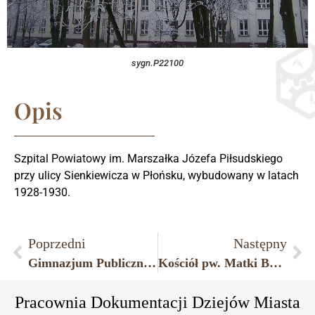
sygn.P22100
Opis
Szpital Powiatowy im. Marszałka Józefa Piłsudskiego
przy ulicy Sienkiewicza w Płońsku, wybudowany w latach
1928-1930.
Poprzedni
Następny
Gimnazjum Publiczne nr 2 im. Bolesława Chrobrego, rok 2006.
Kościół pw. Matki Bożej Ostrobramskiej w Płońsku, parafia pw. św. Maksymiliana M. Kolbe.
Pracownia Dokumentacji Dziejów Miasta