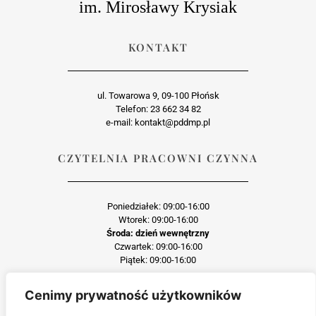
im. Mirosławy Krysiak
KONTAKT
ul. Towarowa 9, 09-100 Płońsk
Telefon: 23 662 34 82
e-mail: kontakt@pddmp.pl
CZYTELNIA PRACOWNI CZYNNA
Poniedziałek: 09:00-16:00
Wtorek: 09:00-16:00
Środa: dzień wewnętrzny
Czwartek: 09:00-16:00
Piątek: 09:00-16:00
Cenimy prywatność użytkowników
Każda reprodukcja lub adaptacja całości bądź części materiału, niezależnie od
zastosowanej techniki reprodukcji jest surowo zabroniona