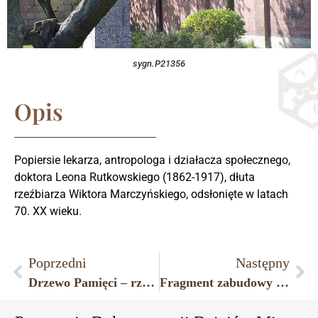
sygn.P21356
Opis
Popiersie lekarza, antropologa i działacza społecznego,
doktora Leona Rutkowskiego (1862-1917), dłuta
rzeźbiarza Wiktora Marczyńskiego, odsłonięte w latach
70. XX wieku.
Poprzedni
Następny
Drzewo Pamięci – rzeźba symbolizująca przyjaźń i wzajemną współpracę pomiędzy Płońskiem a okręgiem Ramat Negev w Izraelu, odsłonięta w marcu 2002 roku w miejscu urodzenia Dawida Ben Guriona przy dawnej ulicy Koziej w Płońsku (obecna ulica Wspólna).
Fragment zabudowy ulicy Wolności w Płońsku.