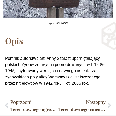
sygn.P43653
Opis
Pomnik autorstwa art. Anny Szalast upamiętniający
polskich Żydów zmarłych i pomordowanych w l. 1939-
1945, usytuowany w miejscu dawnego cmentarza
żydowskiego przy ulicy Warszawskiej, zniszczonego
przez hitlerowców w 1942 roku. Fot. 2006 rok.
Poprzedni
Następny
Teren dawnego ogrodu powiatowego założonego przez Niemców w okresie okupacji hitlerowskiej.
Teren dawnego cmentarza żydowskiego przy ulicy Warszawskiej, zniszczonego przez hitlerowców w 1942 roku.