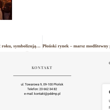
„Drzewo Pamięci” – rzeźba odsłonięta w marcu 2002 roku, symbolizująca przyjaźń i współpracę pomiędzy Płońskiem a okręgiem Ramat Negev w Izraelu.
KONTAKT
ul. Towarowa 9, 09-100 Płońsk
Telefon: 23 662 34 82
e-mail: kontakt@pddmp.pl