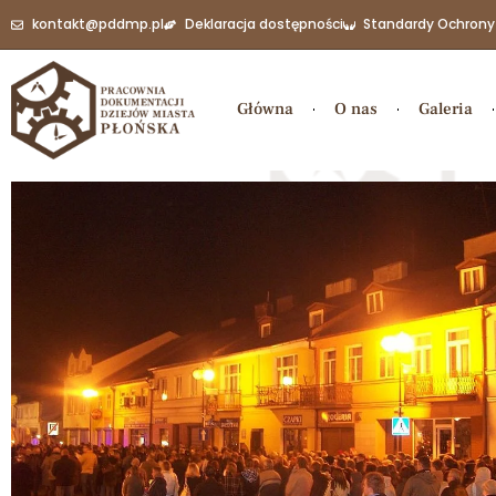
kontakt@pddmp.pl
Deklaracja dostępności
Standardy Ochrony
Główna
O nas
Galeria