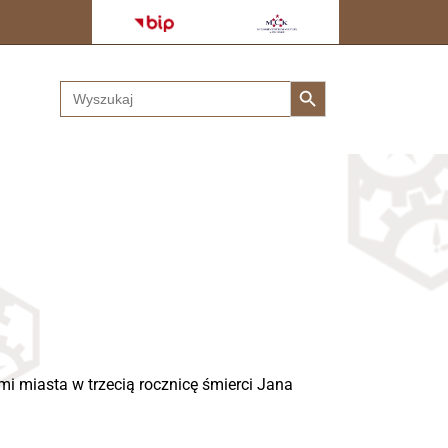
Search Button
Search
for:
i miasta w trzecią rocznicę śmierci Jana