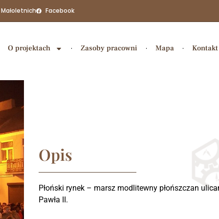
 Małoletnich
Facebook
O projektach
Zasoby pracowni
Mapa
Kontakt
Opis
Płoński rynek – marsz modlitewny płońszczan ulicam
Pawła II.