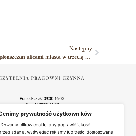
Następny
Płoński rynek – marsz modlitewny płońszczan ulicami miasta w trzecią rocznicę śmierci Jana Pawła II.
CZYTELNIA PRACOWNI CZYNNA
Poniedziałek: 09:00-16:00
Wtorek: 09:00-16:00
Środa: dzień wewnętrzny
Cenimy prywatność użytkowników
Czwartek: 09:00-16:00
Piątek: 09:00-16:00
Używamy plików cookie, aby poprawić jakość
przeglądania, wyświetlać reklamy lub treści dostosowane