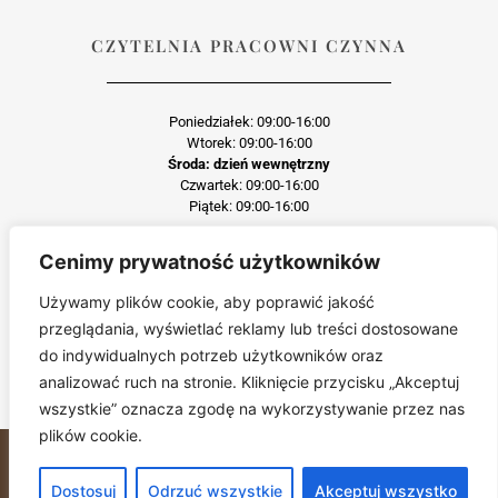
CZYTELNIA PRACOWNI CZYNNA
Poniedziałek: 09:00-16:00
Wtorek: 09:00-16:00
Środa: dzień wewnętrzny
Czwartek: 09:00-16:00
Piątek: 09:00-16:00
Cenimy prywatność użytkowników
Każda reprodukcja lub adaptacja całości bądź części materiału, niezależnie od
zastosowanej techniki reprodukcji jest surowo zabroniona
Używamy plików cookie, aby poprawić jakość
Jakiekolwiek kopiowanie, reprodukcja lub publikacja prezentowanego materiału
przeglądania, wyświetlać reklamy lub treści dostosowane
pochodzącego ze strony pddmp.pl w jakiejkolwiek formie i postaci jest zabroniona
bez uprzedniej zgody.
do indywidualnych potrzeb użytkowników oraz
Wszelkie zgłoszenia dotyczące naruszenia praw autorskich będą wnikliwie
analizować ruch na stronie. Kliknięcie przycisku „Akceptuj
sprawdzane.
wszystkie” oznacza zgodę na wykorzystywanie przez nas
plików cookie.
Miejskie Centrum Kultury © 2024. All Rights Reserved.Wszelkie prawa
zastrzeżone
Dostosuj
Odrzuć wszystkie
Akceptuj wszystko