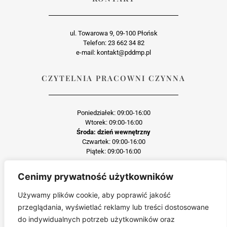
ul. Towarowa 9, 09-100 Płońsk
Telefon: 23 662 34 82
e-mail: kontakt@pddmp.pl
CZYTELNIA PRACOWNI CZYNNA
Poniedziałek: 09:00-16:00
Wtorek: 09:00-16:00
Środa: dzień wewnętrzny
Czwartek: 09:00-16:00
Piątek: 09:00-16:00
Cenimy prywatność użytkowników
Każda reprodukcja lub adaptacja całości bądź części materiału, niezależnie od
zastosowanej techniki reprodukcji jest surowo zabroniona
Używamy plików cookie, aby poprawić jakość
Jakiekolwiek kopiowanie, reprodukcja lub publikacja prezentowanego materiału
przeglądania, wyświetlać reklamy lub treści dostosowane
pochodzącego ze strony pddmp.pl w jakiejkolwiek formie i postaci jest zabroniona
bez uprzedniej zgody.
do indywidualnych potrzeb użytkowników oraz
Wszelkie zgłoszenia dotyczące naruszenia praw autorskich będą wnikliwie