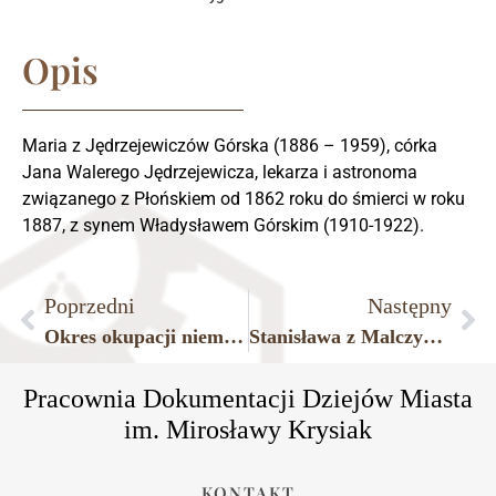
Opis
Maria z Jędrzejewiczów Górska (1886 – 1959), córka
Jana Walerego Jędrzejewicza, lekarza i astronoma
związanego z Płońskiem od 1862 roku do śmierci w roku
1887, z synem Władysławem Górskim (1910-1922).
Poprzedni
Następny
Okres okupacji niemieckiej, wspólne kolędowanie w jednym z płońskich domów przy dawnej ulicy 3 Maja (dziś Wolności).
Stanisława z Malczykowskich Jędrzejewiczowa (1862-1934), żona płońskiego lekarza i astronoma doktora Jana W. Jędrzejewicza.
Pracownia Dokumentacji Dziejów Miasta
im. Mirosławy Krysiak
KONTAKT