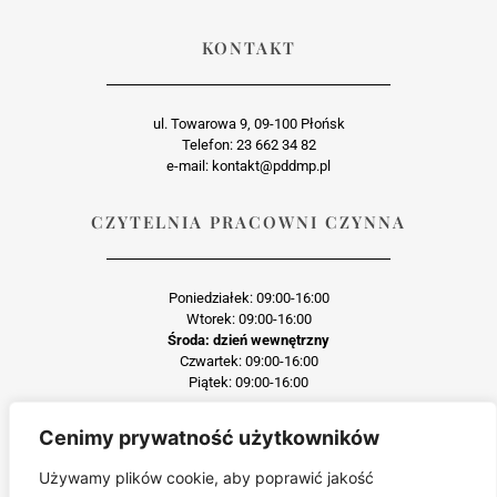
KONTAKT
ul. Towarowa 9, 09-100 Płońsk
Telefon: 23 662 34 82
e-mail: kontakt@pddmp.pl
CZYTELNIA PRACOWNI CZYNNA
Poniedziałek: 09:00-16:00
Wtorek: 09:00-16:00
Środa: dzień wewnętrzny
Czwartek: 09:00-16:00
Piątek: 09:00-16:00
Cenimy prywatność użytkowników
Każda reprodukcja lub adaptacja całości bądź części materiału, niezależnie od
zastosowanej techniki reprodukcji jest surowo zabroniona
Używamy plików cookie, aby poprawić jakość
Jakiekolwiek kopiowanie, reprodukcja lub publikacja prezentowanego materiału