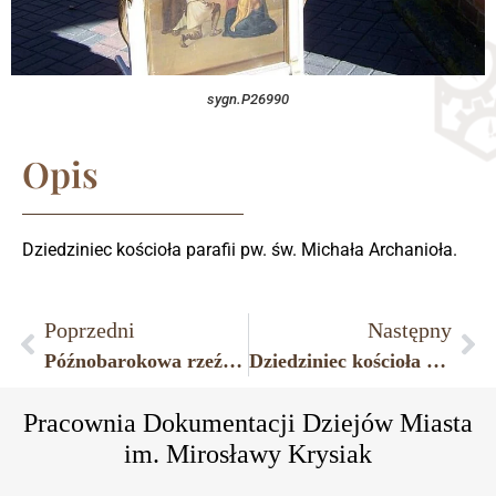
sygn.P26990
Opis
Dziedziniec kościoła parafii pw. św. Michała Archanioła.
Poprzedni
Następny
Późnobarokowa rzeźba św. Jana Nepomucena na wschodniej ścianie dawnego Klasztoru Zakonu OO. Karmelitów Trzewiczkowych przy ulicy Płockiej, rok 2007.
Dziedziniec kościoła parafii pw. św. Michała Archanioła.
Pracownia Dokumentacji Dziejów Miasta
im. Mirosławy Krysiak