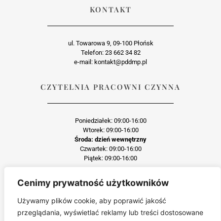
KONTAKT
ul. Towarowa 9, 09-100 Płońsk
Telefon: 23 662 34 82
e-mail: kontakt@pddmp.pl
CZYTELNIA PRACOWNI CZYNNA
Poniedziałek: 09:00-16:00
Wtorek: 09:00-16:00
Środa: dzień wewnętrzny
Czwartek: 09:00-16:00
Piątek: 09:00-16:00
Cenimy prywatność użytkowników
Każda reprodukcja lub adaptacja całości bądź części materiału, niezależnie od
zastosowanej techniki reprodukcji jest surowo zabroniona
Używamy plików cookie, aby poprawić jakość
Jakiekolwiek kopiowanie, reprodukcja lub publikacja prezentowanego materiału
przeglądania, wyświetlać reklamy lub treści dostosowane
pochodzącego ze strony pddmp.pl w jakiejkolwiek formie i postaci jest zabroniona
bez uprzedniej zgody.