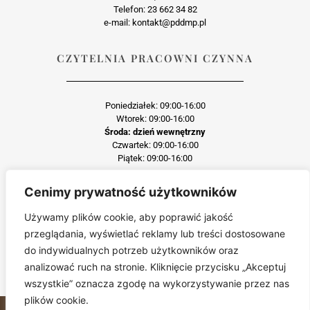
Telefon: 23 662 34 82
e-mail: kontakt@pddmp.pl
CZYTELNIA PRACOWNI CZYNNA
Poniedziałek: 09:00-16:00
Wtorek: 09:00-16:00
Środa: dzień wewnętrzny
Czwartek: 09:00-16:00
Piątek: 09:00-16:00
Cenimy prywatność użytkowników
Każda reprodukcja lub adaptacja całości bądź części materiału, niezależnie od
zastosowanej techniki reprodukcji jest surowo zabroniona
Używamy plików cookie, aby poprawić jakość
Jakiekolwiek kopiowanie, reprodukcja lub publikacja prezentowanego materiału
przeglądania, wyświetlać reklamy lub treści dostosowane
pochodzącego ze strony pddmp.pl w jakiejkolwiek formie i postaci jest zabroniona
bez uprzedniej zgody.
do indywidualnych potrzeb użytkowników oraz
Wszelkie zgłoszenia dotyczące naruszenia praw autorskich będą wnikliwie
analizować ruch na stronie. Kliknięcie przycisku „Akceptuj
sprawdzane.
wszystkie” oznacza zgodę na wykorzystywanie przez nas
plików cookie.