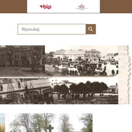
Search Button
Search
for: