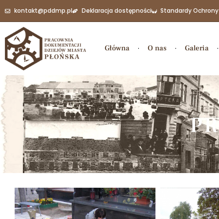
kontakt@pddmp.pl
Deklaracja dostępności
Standardy Ochrony
Główna
O nas
Galeria
PR