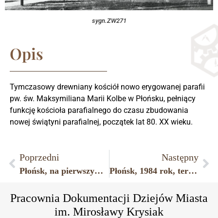
sygn.ZW271
Opis
Tymczasowy drewniany kościół nowo erygowanej parafii
pw. św. Maksymiliana Marii Kolbe w Płońsku, pełniący
funkcję kościoła parafialnego do czasu zbudowania
nowej świątyni parafialnej, początek lat 80. XX wieku.
Poprzedni
Następny
Płońsk, na pierwszym planie widoczny tymczasowy drewniany kościół nowej płońskiej parafii pw. św. M. M. Kolbe.
Płońsk, 1984 rok, teren budowy kościoła pw. Matki Bożej Ostrobramskiej.
Pracownia Dokumentacji Dziejów Miasta
im. Mirosławy Krysiak