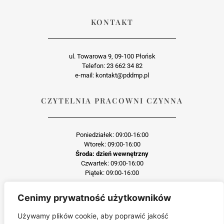
KONTAKT
ul. Towarowa 9, 09-100 Płońsk
Telefon: 23 662 34 82
e-mail: kontakt@pddmp.pl
CZYTELNIA PRACOWNI CZYNNA
Poniedziałek: 09:00-16:00
Wtorek: 09:00-16:00
Środa: dzień wewnętrzny
Czwartek: 09:00-16:00
Piątek: 09:00-16:00
Cenimy prywatność użytkowników
Każda reprodukcja lub adaptacja całości bądź części materiału, niezależnie od
zastosowanej techniki reprodukcji jest surowo zabroniona
Używamy plików cookie, aby poprawić jakość
Jakiekolwiek kopiowanie, reprodukcja lub publikacja prezentowanego materiału