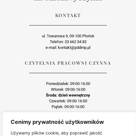
KONTAKT
ul. Towarowa 9, 09-100 Płońsk
Telefon: 23 662 34 82
e-mail: kontakt@pddmp.pl
CZYTELNIA PRACOWNI CZYNNA
Poniedziałek: 09:00-16:00
Wtorek: 09:00-16:00
Środa: dzień wewnętrzny
Czwartek: 09:00-16:00
Piątek: 09:00-16:00
Cenimy prywatność użytkowników
Każda reprodukcja lub adaptacja całości bądź części materiału, niezależnie od
zastosowanej techniki reprodukcji jest surowo zabroniona
Używamy plików cookie, aby poprawić jakość
Jakiekolwiek kopiowanie, reprodukcja lub publikacja prezentowanego materiału