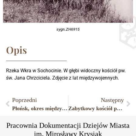
sygn.ZH6915
Opis
Rzeka Wkra w Sochocinie. W głębi widoczny kościół pw.
św. Jana Chrzciciela. Zdjęcie z lat międzywojennych.
Poprzedni
Następny
Płońsk, okres międzywojenny, siedziba Sejmikowego Ośrodka Zdrowia usytuowanego prawdopodobnie przy ulicy Płockiej.
Zabytkowy kościół parafialny pw. św. Stanisława BM w Sarbiewie.
Pracownia Dokumentacji Dziejów Miasta
im. Mirosławy Krysiak