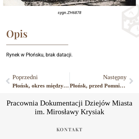
sygn.ZH6878
Opis
Rynek w Płońsku, brak datacji.
Poprzedni
Następny
Płońsk, okres międzywojenny, podwórze na tyłach jednej z kamienic przy ulicy Płockiej; w głębi widoczny zakład fotograficzny Sz. Tauba.
Płońsk, przed Pomnikiem Wolności przy ulicy Płockiej.
Pracownia Dokumentacji Dziejów Miasta
im. Mirosławy Krysiak
KONTAKT