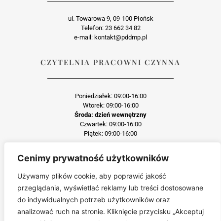
ul. Towarowa 9, 09-100 Płońsk
Telefon: 23 662 34 82
e-mail: kontakt@pddmp.pl
CZYTELNIA PRACOWNI CZYNNA
Poniedziałek: 09:00-16:00
Wtorek: 09:00-16:00
Środa: dzień wewnętrzny
Czwartek: 09:00-16:00
Piątek: 09:00-16:00
Cenimy prywatność użytkowników
Każda reprodukcja lub adaptacja całości bądź części materiału, niezależnie od
zastosowanej techniki reprodukcji jest surowo zabroniona
Używamy plików cookie, aby poprawić jakość
Jakiekolwiek kopiowanie, reprodukcja lub publikacja prezentowanego materiału
przeglądania, wyświetlać reklamy lub treści dostosowane
pochodzącego ze strony pddmp.pl w jakiejkolwiek formie i postaci jest zabroniona
bez uprzedniej zgody.
do indywidualnych potrzeb użytkowników oraz
Wszelkie zgłoszenia dotyczące naruszenia praw autorskich będą wnikliwie
analizować ruch na stronie. Kliknięcie przycisku „Akceptuj
sprawdzane.