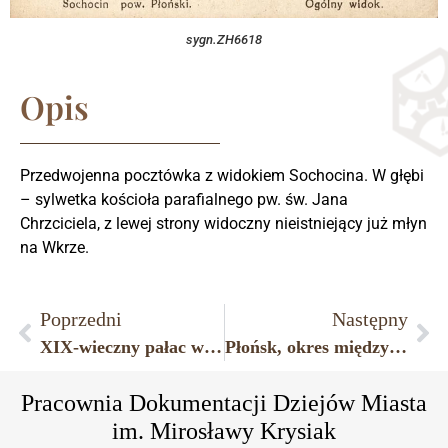
sygn.ZH6618
Opis
Przedwojenna pocztówka z widokiem Sochocina. W głębi
– sylwetka kościoła parafialnego pw. św. Jana
Chrzciciela, z lewej strony widoczny nieistniejący już młyn
na Wkrze.
Poprzedni
Następny
XIX-wieczny pałac w Nacpolsku będący kolejno własnością szlachecko – ziemiańskich rodów: Dembowskich, Tarnowskich i Charzyńskich.
Płońsk, okres międzywojenny, siedziba Sejmikowego Ośrodka Zdrowia usytuowanego prawdopodobnie przy ulicy Płockiej.
Pracownia Dokumentacji Dziejów Miasta
im. Mirosławy Krysiak