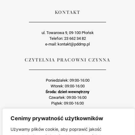
KONTAKT
ul. Towarowa 9, 09-100 Płońsk
Telefon: 23 662 34 82
e-mail: kontakt@pddmp.pl
CZYTELNIA PRACOWNI CZYNNA
Poniedziałek: 09:00-16:00
Wtorek: 09:00-16:00
Środa: dzień wewnętrzny
Czwartek: 09:00-16:00
Piątek: 09:00-16:00
Cenimy prywatność użytkowników
Każda reprodukcja lub adaptacja całości bądź części materiału, niezależnie od
zastosowanej techniki reprodukcji jest surowo zabroniona
Używamy plików cookie, aby poprawić jakość
Jakiekolwiek kopiowanie, reprodukcja lub publikacja prezentowanego materiału