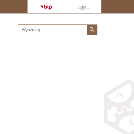
Search Button
Search
for: