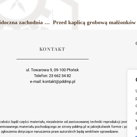
Płońsk w latach okupacji hitlerowskiej, na zdjęciu widoczna zachodnia pierzeja rynku, 1939 r.
KONTAKT
ul. Towarowa 9, 09-100 Płońsk
Telefon: 23 662 34 82
e-mail: kontakt@pddmp.pl
ałości bądź części materiału, niezależnie od zastosowanej techniki reprodukcji jest suro
zentowanego materiału pochodzącego ze strony pddmp.pl w jakiejkolwiek formie i postaci j
 zgłoszenia dotyczące naruszenia praw autorskich będą wnikliwie sprawdzane.