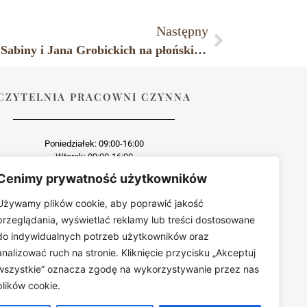
Następny
Przed kaplicą grobową małżonków Sabiny i Jana Grobickich na płońskim cmentarzu parafialnym, lata okupacji hitlerowskiej
CZYTELNIA PRACOWNI CZYNNA
Poniedziałek: 09:00-16:00
Wtorek: 09:00-16:00
Środa: dzień wewnętrzny
Cenimy prywatność użytkowników
Czwartek: 09:00-16:00
Piątek: 09:00-16:00
Używamy plików cookie, aby poprawić jakość
przeglądania, wyświetlać reklamy lub treści dostosowane
do indywidualnych potrzeb użytkowników oraz
analizować ruch na stronie. Kliknięcie przycisku „Akceptuj
wszystkie” oznacza zgodę na wykorzystywanie przez nas
wo zabroniona
est zabroniona bez uprzedniej zgody.
plików cookie.