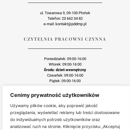
ul. Towarowa 9, 09-100 Płońsk
Telefon: 23 662 34 82
e-mail: kontakt@pddmp.pl
CZYTELNIA PRACOWNI CZYNNA
Poniedziałek: 09:00-16:00
Wtorek: 09:00-16:00
Środa: dzień wewnętrzny
Czwartek: 09:00-16:00
Piątek: 09:00-16:00
Cenimy prywatność użytkowników
Każda reprodukcja lub adaptacja całości bądź części materiału, niezależnie od
zastosowanej techniki reprodukcji jest surowo zabroniona
Używamy plików cookie, aby poprawić jakość
Jakiekolwiek kopiowanie, reprodukcja lub publikacja prezentowanego materiału
przeglądania, wyświetlać reklamy lub treści dostosowane
pochodzącego ze strony pddmp.pl w jakiejkolwiek formie i postaci jest zabroniona
bez uprzedniej zgody.
do indywidualnych potrzeb użytkowników oraz
Wszelkie zgłoszenia dotyczące naruszenia praw autorskich będą wnikliwie
analizować ruch na stronie. Kliknięcie przycisku „Akceptuj
sprawdzane.