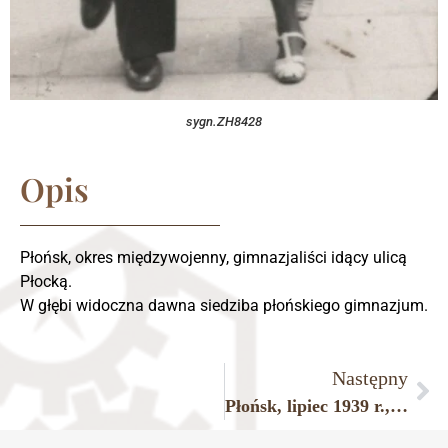
sygn.ZH8428
Opis
Płońsk, okres międzywojenny, gimnazjaliści idący ulicą
Płocką.
W głębi widoczna dawna siedziba płońskiego gimnazjum.
Następny
Płońsk, lipiec 1939 r., teren jednej z posesji przy ulicy Warszawskiej.