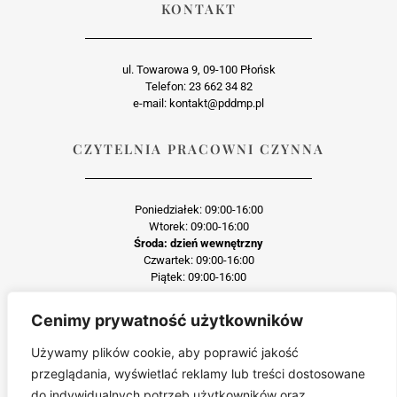
KONTAKT
ul. Towarowa 9, 09-100 Płońsk
Telefon: 23 662 34 82
e-mail: kontakt@pddmp.pl
CZYTELNIA PRACOWNI CZYNNA
Poniedziałek: 09:00-16:00
Wtorek: 09:00-16:00
Środa: dzień wewnętrzny
Czwartek: 09:00-16:00
Piątek: 09:00-16:00
Cenimy prywatność użytkowników
Każda reprodukcja lub adaptacja całości bądź części materiału, niezależnie od
zastosowanej techniki reprodukcji jest surowo zabroniona
Używamy plików cookie, aby poprawić jakość
Jakiekolwiek kopiowanie, reprodukcja lub publikacja prezentowanego materiału
przeglądania, wyświetlać reklamy lub treści dostosowane
pochodzącego ze strony pddmp.pl w jakiejkolwiek formie i postaci jest zabroniona
bez uprzedniej zgody.
do indywidualnych potrzeb użytkowników oraz