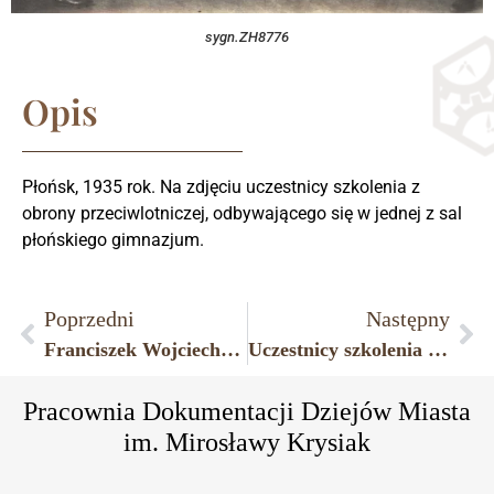
sygn.ZH8776
Opis
Płońsk, 1935 rok. Na zdjęciu uczestnicy szkolenia z
obrony przeciwlotniczej, odbywającego się w jednej z sal
płońskiego gimnazjum.
Poprzedni
Następny
Franciszek Wojciechowski (1876–1920), właściciel Fabryki Maszyn i Narzędzi Rolniczych przy dawnej ulicy 3 Maja w Płońsku, założonej w 1878 roku przez Mariana Śliwickiego, z żoną Lucyną ze Śliwickich (1888–1976).
Uczestnicy szkolenia z obrony przeciwlotniczej, odbywającego się w płońskim gimnazjum.
Pracownia Dokumentacji Dziejów Miasta
im. Mirosławy Krysiak