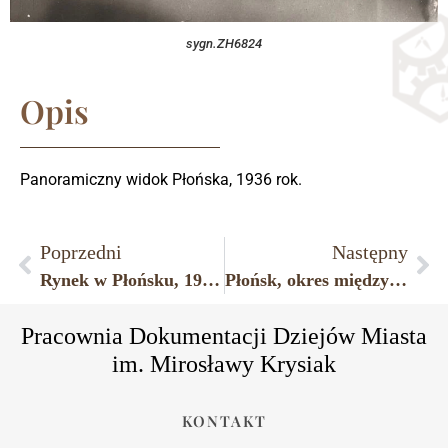
sygn.ZH6824
Opis
Panoramiczny widok Płońska, 1936 rok.
Poprzedni
Następny
Rynek w Płońsku, 1915 r.
Płońsk, okres międzywojenny, podwórze na tyłach jednej z kamienic przy ulicy Płockiej; w głębi widoczny zakład fotograficzny Sz. Tauba.
Pracownia Dokumentacji Dziejów Miasta
im. Mirosławy Krysiak
KONTAKT