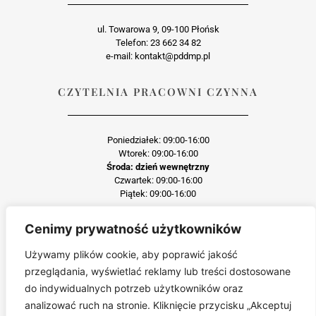
ul. Towarowa 9, 09-100 Płońsk
Telefon: 23 662 34 82
e-mail: kontakt@pddmp.pl
CZYTELNIA PRACOWNI CZYNNA
Poniedziałek: 09:00-16:00
Wtorek: 09:00-16:00
Środa: dzień wewnętrzny
Czwartek: 09:00-16:00
Piątek: 09:00-16:00
Cenimy prywatność użytkowników
Każda reprodukcja lub adaptacja całości bądź części materiału, niezależnie od
zastosowanej techniki reprodukcji jest surowo zabroniona
Używamy plików cookie, aby poprawić jakość
Jakiekolwiek kopiowanie, reprodukcja lub publikacja prezentowanego materiału
przeglądania, wyświetlać reklamy lub treści dostosowane
pochodzącego ze strony pddmp.pl w jakiejkolwiek formie i postaci jest zabroniona
bez uprzedniej zgody.
do indywidualnych potrzeb użytkowników oraz
Wszelkie zgłoszenia dotyczące naruszenia praw autorskich będą wnikliwie
analizować ruch na stronie. Kliknięcie przycisku „Akceptuj
sprawdzane.