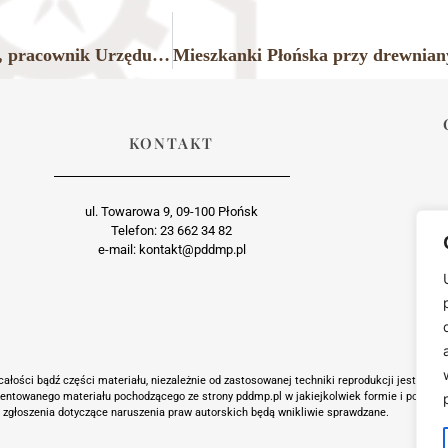
Janusz Śmietański (1921-1945), urodzony w Płońsku, pracownik Urzędu Gminy Wójty-Zamoście, żołnierz Armii Krajowej, zamordowany przez Niemców na płońskich Piaskach w styczniu 1945 r.
Mieszkanki Płońska przy drewniany
KONTAKT
ul. Towarowa 9, 09-100 Płońsk
Telefon: 23 662 34 82
e-mail: kontakt@pddmp.pl
ałości bądź części materiału, niezależnie od zastosowanej techniki reprodukcji jest suro
zentowanego materiału pochodzącego ze strony pddmp.pl w jakiejkolwiek formie i postaci j
 zgłoszenia dotyczące naruszenia praw autorskich będą wnikliwie sprawdzane.