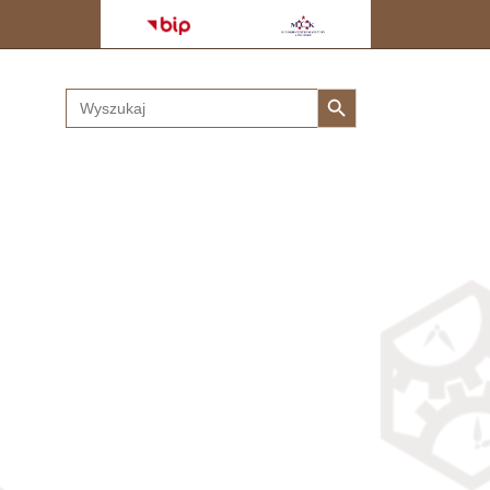
Search Button
Search
for: