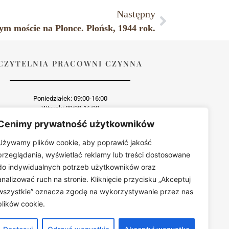
Następny
m moście na Płonce. Płońsk, 1944 rok.
CZYTELNIA PRACOWNI CZYNNA
Poniedziałek: 09:00-16:00
Wtorek: 09:00-16:00
Środa: dzień wewnętrzny
Cenimy prywatność użytkowników
Czwartek: 09:00-16:00
Piątek: 09:00-16:00
Używamy plików cookie, aby poprawić jakość
przeglądania, wyświetlać reklamy lub treści dostosowane
do indywidualnych potrzeb użytkowników oraz
analizować ruch na stronie. Kliknięcie przycisku „Akceptuj
wszystkie” oznacza zgodę na wykorzystywanie przez nas
wo zabroniona
plików cookie.
est zabroniona bez uprzedniej zgody.