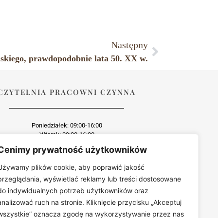
Następny
ońskiego, prawdopodobnie lata 50. XX w.
CZYTELNIA PRACOWNI CZYNNA
Poniedziałek: 09:00-16:00
Wtorek: 09:00-16:00
Środa: dzień wewnętrzny
Cenimy prywatność użytkowników
Czwartek: 09:00-16:00
Piątek: 09:00-16:00
Używamy plików cookie, aby poprawić jakość
przeglądania, wyświetlać reklamy lub treści dostosowane
do indywidualnych potrzeb użytkowników oraz
analizować ruch na stronie. Kliknięcie przycisku „Akceptuj
wszystkie” oznacza zgodę na wykorzystywanie przez nas
wo zabroniona