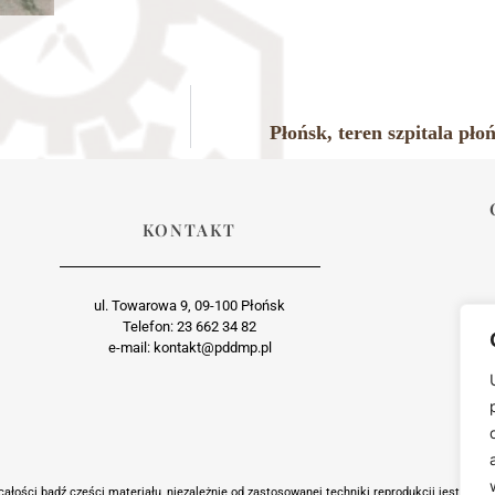
Płońsk, teren szpitala pł
KONTAKT
ul. Towarowa 9, 09-100 Płońsk
Telefon: 23 662 34 82
e-mail: kontakt@pddmp.pl
ałości bądź części materiału, niezależnie od zastosowanej techniki reprodukcji jest suro