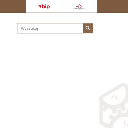
Search Button
Search
for: