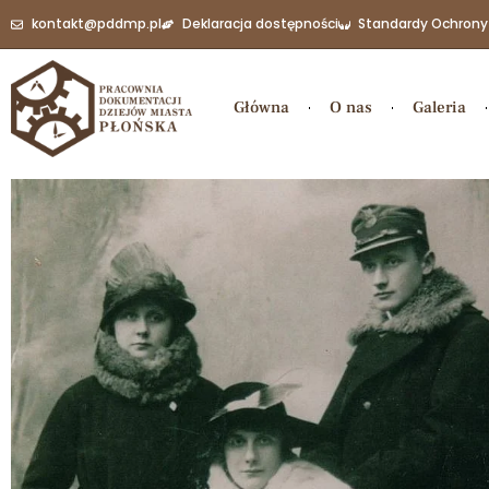
kontakt@pddmp.pl
Deklaracja dostępności
Standardy Ochrony
Główna
O nas
Galeria