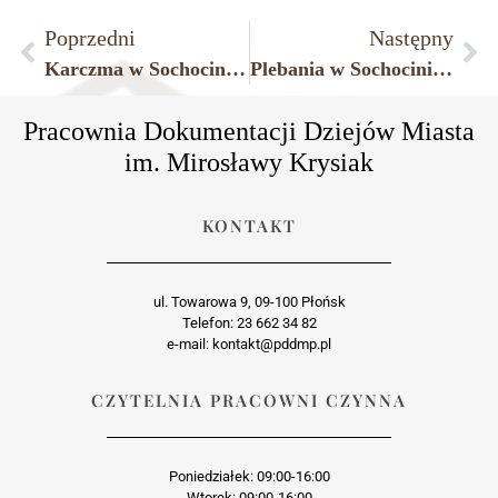
Poprzedni
Następny
Karczma w Sochocinie, lata międzywojenne
Plebania w Sochocinie, lata międzywojenne
Pracownia Dokumentacji Dziejów Miasta
im. Mirosławy Krysiak
KONTAKT
ul. Towarowa 9, 09-100 Płońsk
Telefon: 23 662 34 82
e-mail: kontakt@pddmp.pl
CZYTELNIA PRACOWNI CZYNNA
Poniedziałek: 09:00-16:00
Wtorek: 09:00-16:00