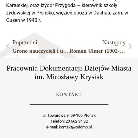
Kartuskiej, oraz Izydor Przygoda – kierownik szkoły
żydowskiej w Płońsku, więzień obozu w Dachau, zam. w
Gusen w 1940 r.
Poprzedni
Następny
Grono nauczycieli i uczniów Publicznej Szkoły Powszechnej w Płońsku, lata 20. XX w.
Roman Ulmer (1902-1982) – uczestnik wojny bolszewickiej, burmistrz Płońska w latach 1945-1947, z kolegą Józefem Urbańskim (z lewej).
Pracownia Dokumentacji Dziejów Miasta
im. Mirosławy Krysiak
KONTAKT
ul. Towarowa 9, 09-100 Płońsk
Telefon: 23 662 34 82
e-mail: kontakt@pddmp.pl