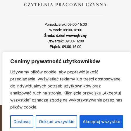
CZYTELNIA PRACOWNI CZYNNA
Poniedziałek: 09:00-16:00
Wtorek: 09:00-16:00
Środa: dzień wewnętrzny
Czwartek: 09:00-16:00
Piątek: 09:00-16:00
Cenimy prywatność użytkowników
Każda reprodukcja lub adaptacja całości bądź części materiału, niezależnie od
zastosowanej techniki reprodukcji jest surowo zabroniona
Używamy plików cookie, aby poprawić jakość
Jakiekolwiek kopiowanie, reprodukcja lub publikacja prezentowanego materiału
przeglądania, wyświetlać reklamy lub treści dostosowane
pochodzącego ze strony pddmp.pl w jakiejkolwiek formie i postaci jest zabroniona
bez uprzedniej zgody.
do indywidualnych potrzeb użytkowników oraz
Wszelkie zgłoszenia dotyczące naruszenia praw autorskich będą wnikliwie
analizować ruch na stronie. Kliknięcie przycisku „Akceptuj
sprawdzane.
wszystkie” oznacza zgodę na wykorzystywanie przez nas
plików cookie.
Miejskie Centrum Kultury © 2024. All Rights Reserved.Wszelkie prawa
zastrzeżone
Dostosuj
Odrzuć wszystkie
Akceptuj wszystko
Polityka prywatności
Opieka i wsparcie SKYREX