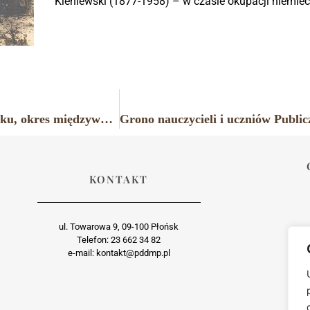
Kleniewski (1877-1958) – w czasie okupacji niemiec
Nauczycielki Publicznej Szkoły Powszechnej w Płońsku, okres międzywojenny.
KONTAKT
ul. Towarowa 9, 09-100 Płońsk
Telefon: 23 662 34 82
e-mail: kontakt@pddmp.pl