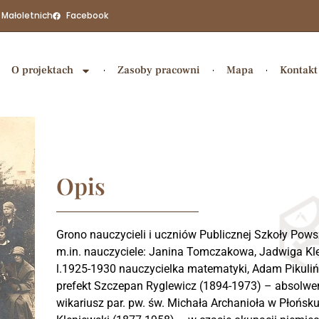
 Małoletnich
Facebook
O projektach
Zasoby pracowni
Mapa
Kontakt
Opis
Grono nauczycieli i uczniów Publicznej Szkoły Pows
m.in. nauczyciele: Janina Tomczakowa, Jadwiga K
l.1925-1930 nauczycielka matematyki, Adam Pikulińs
prefekt Szczepan Ryglewicz (1894-1973) – absolwe
wikariusz par. pw. św. Michała Archanioła w Płońsk