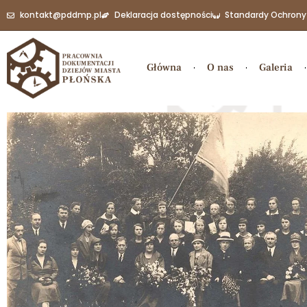
kontakt@pddmp.pl
Deklaracja dostępności
Standardy Ochrony
Główna
O nas
Galeria