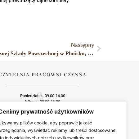
kiej prowadzący tajne komplety.
Następny
Grono nauczycieli i uczniów Publicznej Szkoły Powszechnej w Płońsku, lata 20. XX w.
CZYTELNIA PRACOWNI CZYNNA
Poniedziałek: 09:00-16:00
Wtorek: 09:00-16:00
Środa: dzień wewnętrzny
Cenimy prywatność użytkowników
Czwartek: 09:00-16:00
Piątek: 09:00-16:00
Używamy plików cookie, aby poprawić jakość
przeglądania, wyświetlać reklamy lub treści dostosowane
do indywidualnych potrzeb użytkowników oraz