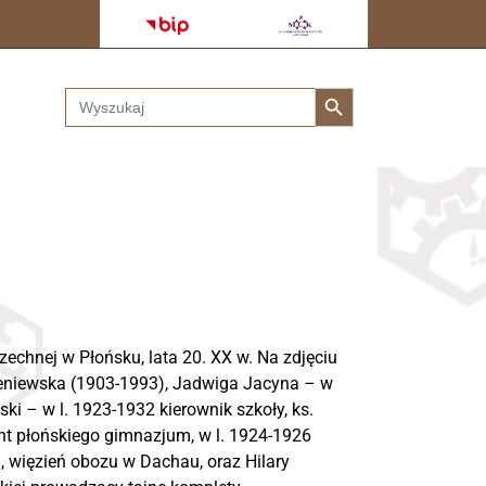
Search Button
Search
for:
zechnej w Płońsku, lata 20. XX w. Na zdjęciu
leniewska (1903-1993), Jadwiga Jacyna – w
ki – w l. 1923-1932 kierownik szkoły, ks.
nt płońskiego gimnazjum, w l. 1924-1926
u, więzień obozu w Dachau, oraz Hilary