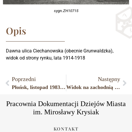
sygn.ZH10715
Opis
Dawna ulica Ciechanowska (obecnie Grunwaldzka),
widok od strony rynku, lata 1914-1918
Poprzedni
Następny
Płońsk, listopad 1983 r., parafia pw. św. Maksymiliana Marii Kolbe.
Widok na zachodnią pierzeję płońskiego rynku, prawdopodobnie lata 1914-1918
Pracownia Dokumentacji Dziejów Miasta
im. Mirosławy Krysiak
KONTAKT