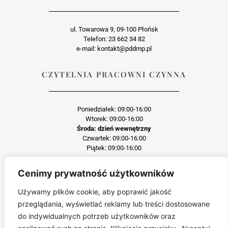
ul. Towarowa 9, 09-100 Płońsk
Telefon: 23 662 34 82
e-mail: kontakt@pddmp.pl
CZYTELNIA PRACOWNI CZYNNA
Poniedziałek: 09:00-16:00
Wtorek: 09:00-16:00
Środa: dzień wewnętrzny
Czwartek: 09:00-16:00
Piątek: 09:00-16:00
Cenimy prywatność użytkowników
Każda reprodukcja lub adaptacja całości bądź części materiału, niezależnie od
zastosowanej techniki reprodukcji jest surowo zabroniona
Używamy plików cookie, aby poprawić jakość
Jakiekolwiek kopiowanie, reprodukcja lub publikacja prezentowanego materiału
przeglądania, wyświetlać reklamy lub treści dostosowane
pochodzącego ze strony pddmp.pl w jakiejkolwiek formie i postaci jest zabroniona
bez uprzedniej zgody.
do indywidualnych potrzeb użytkowników oraz
Wszelkie zgłoszenia dotyczące naruszenia praw autorskich będą wnikliwie