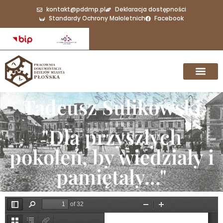
kontakt@pddmp.pl
Deklaracja dostępności
Standardy Ochrony Małoletnich
Facebook
Tadeusz Sulikowski
"Dla przyszłych
pokoleń, by wiedziały i
pamiętały..."