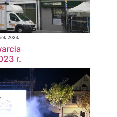
 rok 2023.
warcia
023 r.