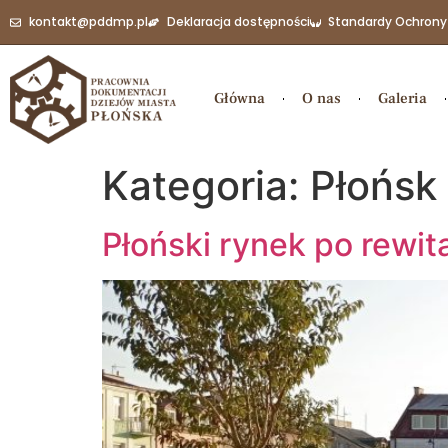
do
kontakt@pddmp.pl
Deklaracja dostępności
Standardy Ochrony
treści
Główna
O nas
Galeria
Kategoria:
Płońsk
Płoński rynek po rewita