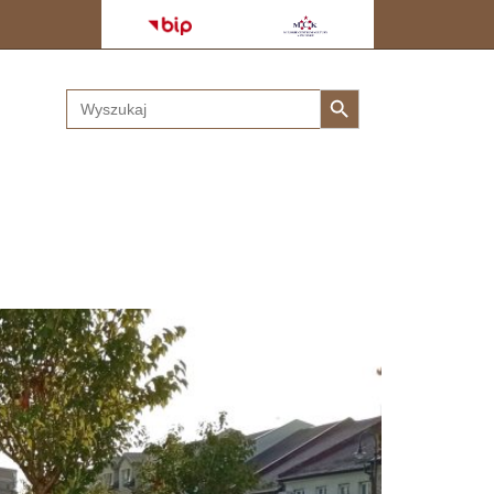
Search Button
Search
for: