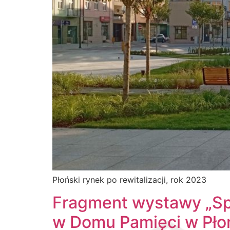
Płoński rynek po rewitalizacji, rok 2023
Fragment wystawy „Spó
w Domu Pamięci w Pło