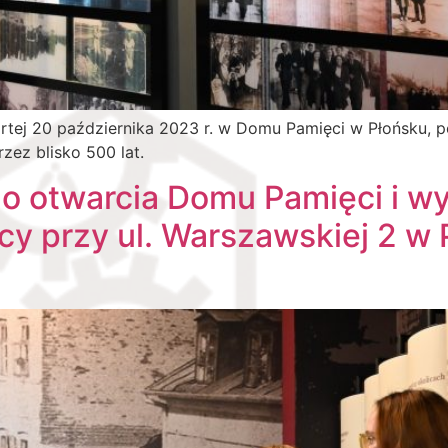
rtej 20 października 2023 r. w Domu Pamięci w Płońsku, 
zez blisko 500 lat.
go otwarcia Domu Pamięci i w
cy przy ul. Warszawskiej 2 w 