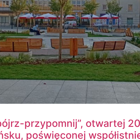
jrz-przypomnij”, otwartej 20
ńsku, poświęconej współistn