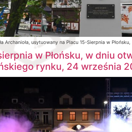
 Archanioła, usytuowany na Placu 15-Sierpnia w Płońsku,
ierpnia w Płońsku, w dniu ot
ńskiego rynku, 24 września 2