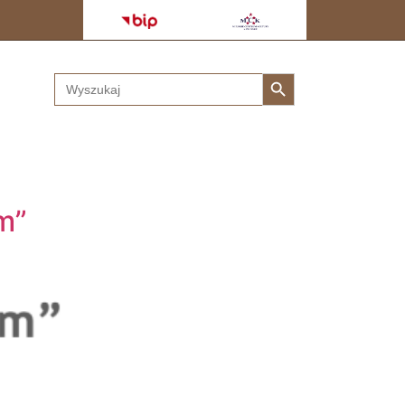
Search Button
Search
for:
m”