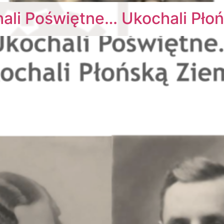
hali Poświętne… Ukochali Pło