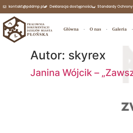
do
kontakt@pddmp.pl
Deklaracja dostępności
Standardy Ochrony
treści
Główna
O nas
Galeria
Autor:
skyrex
Janina Wójcik – „Zaws